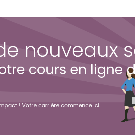
s
Boutique
Contact
FAQ
Blog
A propos
Accès Abonné
 de nouveaux
re cours en ligne d
mpact ! Votre carrière commence ici.