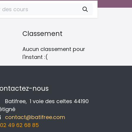
Classement
Aucun classement pour
l'instant :(
ontactez-nous
Batifree, 1 voie des celtes 44190
étigné
contact@batifree.com
02 49 62 68 85