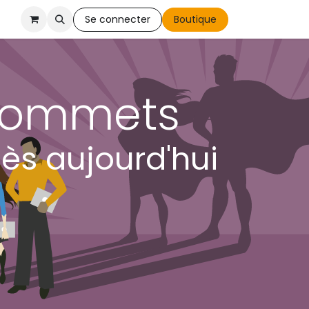
s
Se connecter
Boutique
 sommets
ès aujourd'hui