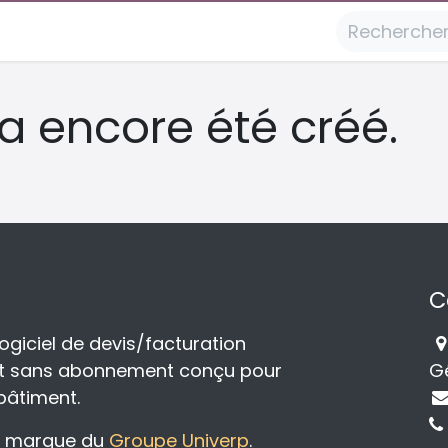
a encore été créé.
C
logiciel de devis/facturation
f et sans abonnement conçu pour
G
 bâtiment.
ne marque du
Groupe Univerp
.