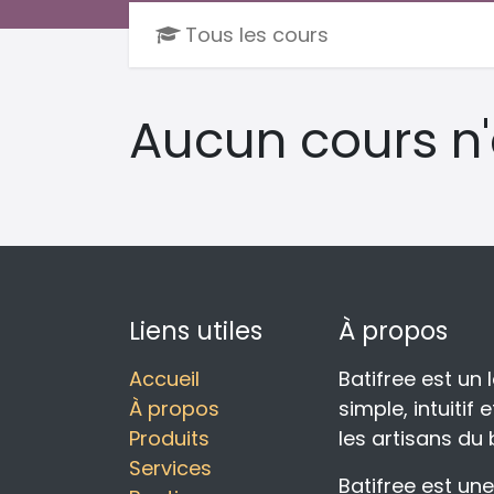
Tous les cours
Aucun cours n'
Liens utiles
À propos
Accueil
Batifree est un 
À propos
simple, intuiti
Produits
les artisans du
Services
Batifree est u